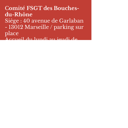
C
omité FSGT des Bouches-
du-Rhône
Siège : 40 avenue de Garlaban
- 13012 Marseille / parking sur
place
Accueil du lundi au jeudi de
14h à 18h et du vendredi de 14h
à 17h
Numéro :
04 91 59 86 10
Suivez nous sur nos réseaux
sociaux #FSGT13
Nos partenaires