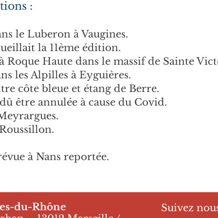
tions :
ns le Luberon à Vaugines.
ueillait la 11ème édition.
 à Roque Haute dans le massif de Sainte Vict
s les Alpilles à Eyguières.
re côte bleue et étang de Berre.
dû être annulée à cause du Covid.
 Meyrargues.
Roussillon.
révue à Nans reportée.
hes-du-Rhône
Suivez nous