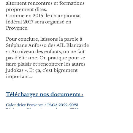
alternent rencontres et formations
proprement dites.
Comme en 2015, le championnat
fédéral 2017 sera organisé en
Provence.
Pour conclure, laissons la parole à
Stéphane Anfosso des AIL Blancarde
: « Au niveau des enfants, on ne fait
pas d’élitisme. On pratique pour se
faire plaisir et rencontrer les autres
judokas ». Et ça, c’est bigrement
important…
Téléchargez nos documents :
Calendrier Provence / PACA 2022-2023
Règlement Championnats de zone 2023
Palmares Championnats de provence
Plaquette championnats fédéraux FSGT
Le judo FSGT en 10 questions
Code sportif